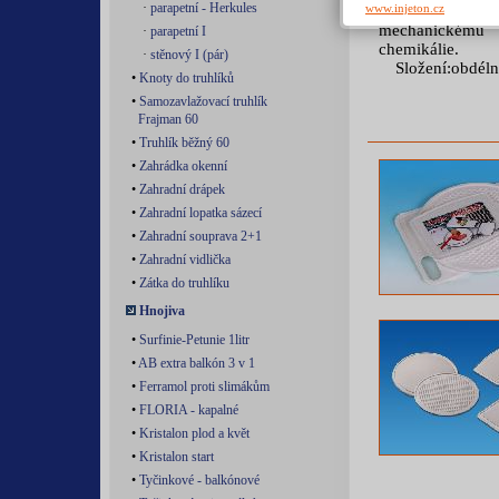
·
parapetní - Herkules
www.injeton.cz
Prkénka jsou
mechanickému 
·
parapetní I
chemikálie.
·
stěnový I (pár)
Složení:obdél
•
Knoty do truhlíků
•
Samozavlažovací truhlík
Frajman 60
•
Truhlík běžný 60
•
Zahrádka okenní
•
Zahradní drápek
•
Zahradní lopatka sázecí
•
Zahradní souprava 2+1
•
Zahradní vidlička
•
Zátka do truhlíku
Hnojiva
•
Surfinie-Petunie 1litr
•
AB extra balkón 3 v 1
•
Ferramol proti slimákům
•
FLORIA - kapalné
•
Kristalon plod a květ
•
Kristalon start
•
Tyčinkové - balkónové