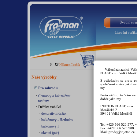
Úvodní stra
Lisování vstřik
0,- Kč
Nákupní košík
Prkénko 
Vážení zákazníci. Veš
PLAST s.r.o. Velké Meziří
Naše výrobky
Můžete uděla
S požadavky se proto pr
jsou praktické
společnost s více jak dva
kuchyně a doplň
Pro zahradu
my.
proti nákupu j
Proto věřím, že Vám ve 
•
Cenovky a Jak zalévat
prkénka z plas
dobře jako my.
rostliny
pachy ani chu
INJETON PLAST, s.r.o.
• Držáky truhlíků
toxické bak
Moráňská 2
·
dekorativní držák
594 01 Velké Meziříčí
usušíte,uklidíte
dřevěné.Viz Stud
·
balkónový - Herkules
Tel: +420 566 520 577, 
·
balkónový I
Fax: +420 566 523 988
Prkénka mají 
Mail: prodej@injeton.cz
·
okenní (pár)
nádobí,netupí no