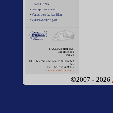
·
sada HANA
•
Stop sprchový ventil
•
Větrací pojistka (zarážka)
•
Vytlačovač tub a past
FRAJMAN plast s.r.o.
Rudoltice 291
561 25
tel.: +420 465 322 125, +420 465 323
220
fax: +420 465 320 139
frajmanplast@frajman.cz
©2007 - 2026