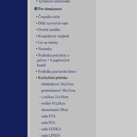
•
Tyčinkové universální
Pro domácnost
•
Čerpadlo ruční
•
Dělič syrových vajec
•
Dveřní zarážka
•
Koupelnový stojánek
•
Lis na citróny
•
Nesmeky
•
Podložka pod dorty a
pečivo + 6 papírových
krajek
•
Podložka pod horké hrnce
• Kuchyňská prkénka
·
obdelníkové 34x23cm
·
protiskluzové 34x23cm
·
s ručkou 31x16cm
·
oválné 41x26cm
·
oboustranné 28cm
·
sada EVA
·
sada INA
·
sada LENKA
·
sada LINDA