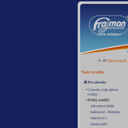
0,- Kč
Nákupní košík
Naše výrobky
Pro zahradu
•
Cenovky a Jak zalévat
rostliny
• Držáky truhlíků
·
dekorativní držák
·
balkónový - Herkules
·
balkónový I
·
okenní (pár)