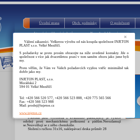
Úvodní strana
Obch. podmínky
O společnosti
Lisování vstřikování plastů
Napsali a řekli o nás
Vážení zákazníci. Veškerou výrobu od nás koupila společnost INJETON
PLAST s.r.o. Velké Meziříčí.
S požadavky se proto prosím obracejte na níže uvedené kontakty. Jde o
společnost s více jak dvacetiletou praxí v tom samém oboru jako jsme byli
my.
Prkénko kuchyň-sada LENKA,krájecí
Proto věřím, že Vám ve Vašich požadavcích vyjdou vstříc minimálně tak
dobře jako my.
Můžete udělat radost hezkým dárkem.Barvy jsou praktické a
INJETON PLAST, s.r.o.
můžete je sladit s barvou kuchyně a doplňků. Pořídíte sadu
Moráňská 2
výhodněji o proti nákupu jednotlivých prkének. Plastová
594 01 Velké Meziříčí
prkénka z plastu jsou výhodná-nepřenášejí pachy ani chutě z
jídla.Nemnoží se v něm toxické bakterie.Ryhle je umyjete,
usušíte,uklidíte.Na dekontaminaci snadnější než dřevěné.Viz
Tel: +420 566 520 577, +420 566 523 888, +420 775 565 566
Studie- test v nabídce zboží.
Fax: +420 566 523 988
Mail: prodej@injeton.cz
Prkénka mají protiskluzové dezény a drážky na odvod šťávy.
Vhodné i myček do nádobí,netupí nože.Mají podhmat pro snadné
www.injeton.cz
uchycení a oka na zavěšení.
Prkénka jsou vyrobena z kvalitního plastu,který je vysoce
odolný proti mechanickému poškození a pádům.Nerozlamují
se.Neuvolňují se z něho chemikálie.
Složení:s ručkou 31x16, naklepávací deska průměr 28