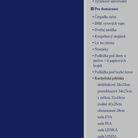
•
Tyčinkové universální
Pro domácnost
•
Čerpadlo ruční
•
Dělič syrových vajec
•
Dveřní zarážka
•
Koupelnový stojánek
•
Lis na citróny
•
Nesmeky
•
Podložka pod dorty a
pečivo + 6 papírových
krajek
•
Podložka pod horké hrnce
• Kuchyňská prkénka
·
obdelníkové 34x23cm
·
protiskluzové 34x23cm
·
s ručkou 31x16cm
·
oválné 41x26cm
·
oboustranné 28cm
·
sada EVA
·
sada INA
·
sada LENKA
·
sada LINDA