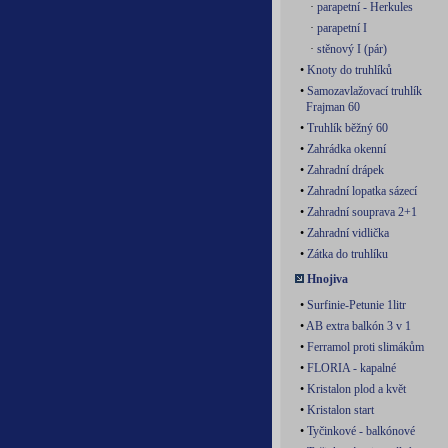
·
parapetní - Herkules
·
parapetní I
·
stěnový I (pár)
•
Knoty do truhlíků
•
Samozavlažovací truhlík
Frajman 60
•
Truhlík běžný 60
•
Zahrádka okenní
•
Zahradní drápek
•
Zahradní lopatka sázecí
•
Zahradní souprava 2+1
•
Zahradní vidlička
•
Zátka do truhlíku
Hnojiva
•
Surfinie-Petunie 1litr
•
AB extra balkón 3 v 1
•
Ferramol proti slimákům
•
FLORIA - kapalné
•
Kristalon plod a květ
•
Kristalon start
•
Tyčinkové - balkónové