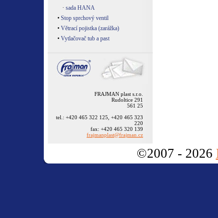
·
sada HANA
•
Stop sprchový ventil
•
Větrací pojistka (zarážka)
•
Vytlačovač tub a past
FRAJMAN plast s.r.o.
Rudoltice 291
561 25
tel.: +420 465 322 125, +420 465 323
220
fax: +420 465 320 139
frajmanplast@frajman.cz
©2007 - 2026