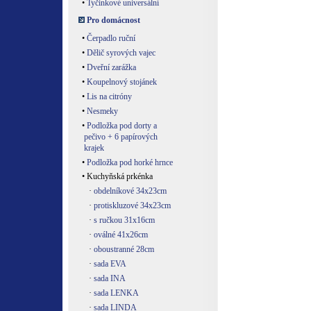
•
Tyčinkové universální
Pro domácnost
•
Čerpadlo ruční
•
Dělič syrových vajec
•
Dveřní zarážka
•
Koupelnový stojánek
•
Lis na citróny
•
Nesmeky
•
Podložka pod dorty a
pečivo + 6 papírových
krajek
•
Podložka pod horké hrnce
• Kuchyňská prkénka
·
obdelníkové 34x23cm
·
protiskluzové 34x23cm
·
s ručkou 31x16cm
·
oválné 41x26cm
·
oboustranné 28cm
·
sada EVA
·
sada INA
·
sada LENKA
·
sada LINDA