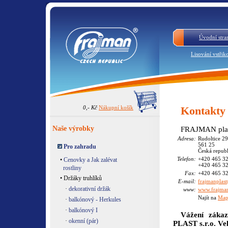
Úvodní stra
Lisování vstřik
0,- Kč
Nákupní košík
Kontakty
Naše výrobky
FRAJMAN plast
Adresa:
Rudoltice 2
561 25
Pro zahradu
Česká repub
Telefon:
+420 465 3
•
Cenovky a Jak zalévat
+420 465 3
rostliny
Fax:
+420 465 3
• Držáky truhlíků
E-mail:
frajmanplas
·
dekorativní držák
www:
www.frajman
Najít na
Map
·
balkónový - Herkules
·
balkónový I
Vážení zákaz
·
okenní (pár)
PLAST s.r.o. Vel