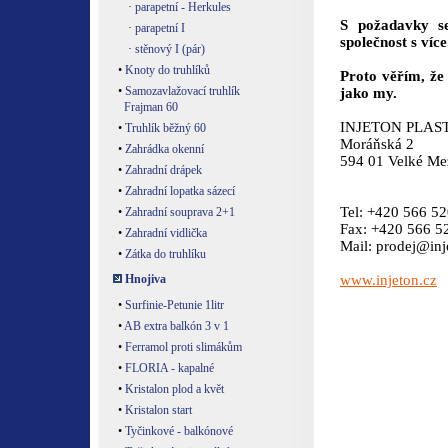
·
parapetní - Herkules
S požadavky se
·
parapetní I
společnost s víc
·
stěnový I (pár)
•
Knoty do truhlíků
Proto věřím, že
•
Samozavlažovací truhlík
jako my.
Frajman 60
INJETON PLAST, 
•
Truhlík běžný 60
Moráňská 2
•
Zahrádka okenní
594 01 Velké Mez
•
Zahradní drápek
•
Zahradní lopatka sázecí
Tel: +420 566 5
•
Zahradní souprava 2+1
Fax: +420 566 5
•
Zahradní vidlička
Mail: prodej@inj
•
Zátka do truhlíku
Hnojiva
www.injeton.cz
•
Surfinie-Petunie 1litr
•
AB extra balkón 3 v 1
•
Ferramol proti slimákům
•
FLORIA - kapalné
•
Kristalon plod a květ
•
Kristalon start
•
Tyčinkové - balkónové